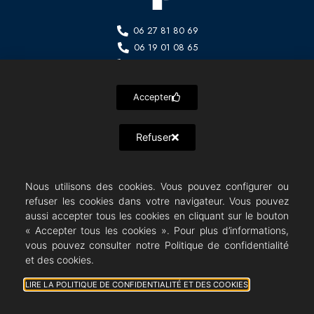
06 27 81 80 69
06 19 01 08 65
06 77 29 76 22
contact@opus-opera.com
20 montée du château 06510 GATTIERES BP8
Accepter
Refuser
Opus Opera
07/08/2026 © All rights Reserved. GEMEA Interactive
Nous utilisons des cookies. Vous pouvez configurer ou
refuser les cookies dans votre navigateur. Vous pouvez
aussi accepter tous les cookies en cliquant sur le bouton
« Accepter tous les cookies ». Pour plus d’informations,
vous pouvez consulter notre Politique de confidentialité
et des cookies.
LIRE LA POLITIQUE DE CONFIDENTIALITÉ ET DES COOKIES