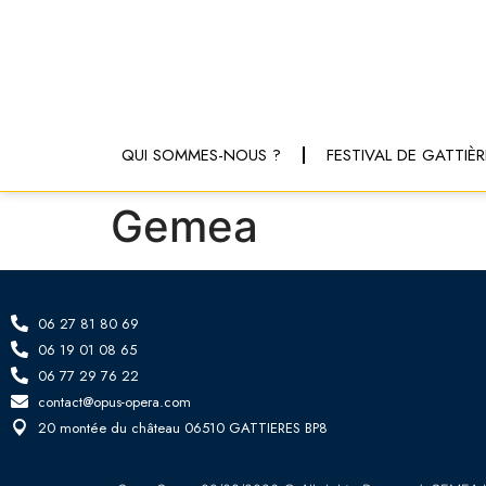
QUI SOMMES-NOUS ?
FESTIVAL DE GATTIÈR
Gemea
06 27 81 80 69
06 19 01 08 65
06 77 29 76 22
contact@opus-opera.com
20 montée du château 06510 GATTIERES BP8