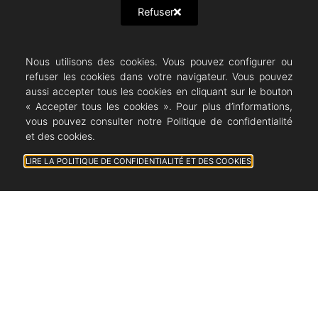
Refuser
Nouveauté 2024 : Rendez-vous inédits Autour du
Nous utilisons des cookies. Vous pouvez configurer ou
festival :
refuser les cookies dans votre navigateur. Vous pouvez
Mini-conférence introductive sur » La Rondine »
aussi accepter tous les cookies en cliquant sur le bouton
« Accepter tous les cookies ». Pour plus d’informations,
de Puccini de 30 minutes environ les 29 et 31 juillet,
vous pouvez consulter notre Politique de confidentialité
2 et 4 août à 19h45
et des cookies.
Esplanade Boris Vian-Parvis de la Médiathèque (en
LIRE LA POLITIQUE DE CONFIDENTIALITÉ ET DES COOKIES
face de la Mairie)
p
ar
Christian Jarniat
, conférencier, vice-président
d’Opus Opéra et
Hervé Casini
musicologue